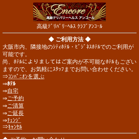
高級ﾃﾞﾘﾊﾞﾘｰﾍﾙｽ ｸﾗﾌﾞｱﾝｺｰﾙ
◆ ご利用方法 ◆
大阪市内、隣接地のｼﾃｨﾎﾃﾙ・ﾋﾞｼﾞﾈｽﾎﾃﾙでのご利用が
可能です。
尚、ﾎﾃﾙによりましてはご案内が不可能なﾎﾃﾙもござい
ますので、お気軽にｽﾀｯﾌまでお問い合わせください。
⇒
ｺﾝﾊﾟﾆｵﾝを選ぶ
⇒
ﾎﾃﾙ
⇒
自宅
⇒
ご予約
⇒
ご清算
⇒
ご延長
⇒
ﾁｪﾝｼﾞ
⇒
ｷｬﾝｾﾙ